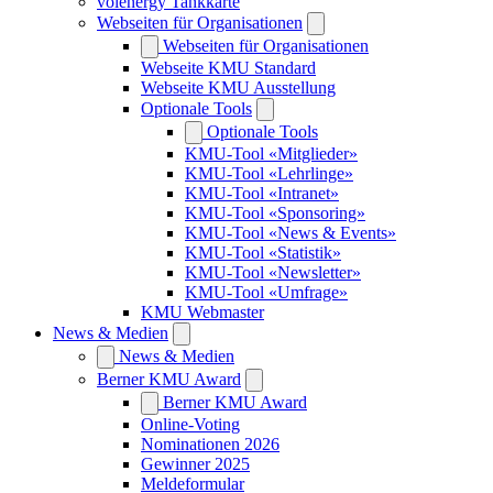
volenergy Tankkarte
Webseiten für Organisationen
Webseiten für Organisationen
Webseite KMU Standard
Webseite KMU Ausstellung
Optionale Tools
Optionale Tools
KMU-Tool «Mitglieder»
KMU-Tool «Lehrlinge»
KMU-Tool «Intranet»
KMU-Tool «Sponsoring»
KMU-Tool «News & Events»
KMU-Tool «Statistik»
KMU-Tool «Newsletter»
KMU-Tool «Umfrage»
KMU Webmaster
News & Medien
News & Medien
Berner KMU Award
Berner KMU Award
Online-Voting
Nominationen 2026
Gewinner 2025
Meldeformular