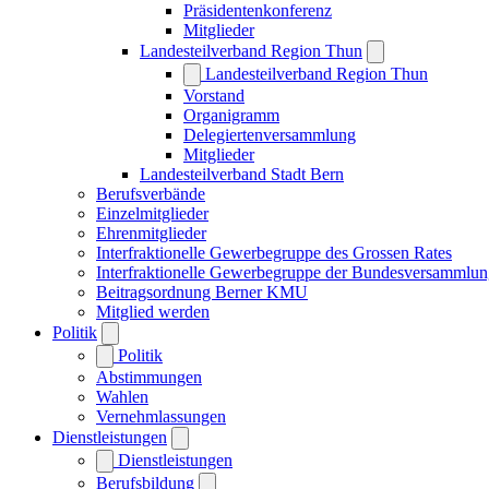
Präsidentenkonferenz
Mitglieder
Landesteilverband Region Thun
Landesteilverband Region Thun
Vorstand
Organigramm
Delegiertenversammlung
Mitglieder
Landesteilverband Stadt Bern
Berufsverbände
Einzelmitglieder
Ehrenmitglieder
Interfraktionelle Gewerbegruppe des Grossen Rates
Interfraktionelle Gewerbegruppe der Bundesversammlu
Beitragsordnung Berner KMU
Mitglied werden
Politik
Politik
Abstimmungen
Wahlen
Vernehmlassungen
Dienstleistungen
Dienstleistungen
Berufsbildung