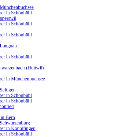
n Münchenbuchsee
er in Schönbühl
pperswil
er in Schönbühl
er in Schönbühl
 Langnau
er in Schönbühl
hwarzenbach (Huttwil)
mer in Münchenbuchsee
Seftigen
er in Schönbühl
er in Schönbühl
hönried
 in Bern
n Schwarzenburg
er in Konolfingen
er in Schönbühl