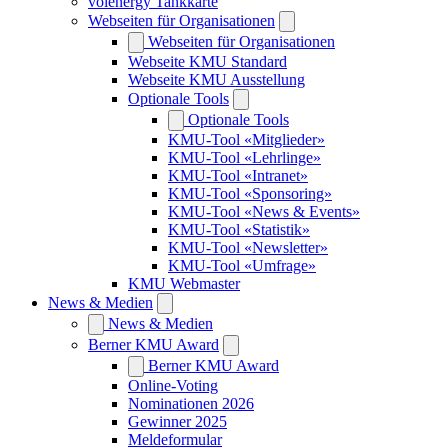
volenergy Tankkarte
Webseiten für Organisationen
Webseiten für Organisationen
Webseite KMU Standard
Webseite KMU Ausstellung
Optionale Tools
Optionale Tools
KMU-Tool «Mitglieder»
KMU-Tool «Lehrlinge»
KMU-Tool «Intranet»
KMU-Tool «Sponsoring»
KMU-Tool «News & Events»
KMU-Tool «Statistik»
KMU-Tool «Newsletter»
KMU-Tool «Umfrage»
KMU Webmaster
News & Medien
News & Medien
Berner KMU Award
Berner KMU Award
Online-Voting
Nominationen 2026
Gewinner 2025
Meldeformular