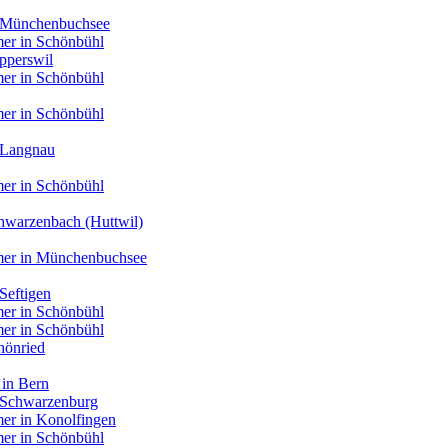
n Münchenbuchsee
er in Schönbühl
pperswil
er in Schönbühl
er in Schönbühl
 Langnau
er in Schönbühl
hwarzenbach (Huttwil)
mer in Münchenbuchsee
Seftigen
er in Schönbühl
er in Schönbühl
hönried
 in Bern
n Schwarzenburg
er in Konolfingen
er in Schönbühl