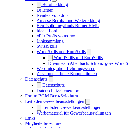
Berufsbildung
Di Bruef
Rendez-vous Job
Anlässe Berufs- und Weiterbildung
Berufsbildungsfonds Berner KMU
Ideen–Pool
«Für Profis vo morn»
Linksammlung
SwissSkills
WorldSkills und EuroSkills
WorldSkills und EuroSkills
Dreamteam Allenbach/Schranz goes WorldS
Web-Integration Lehrlingswesen
Zusammenarbeit / Kooperationen
Datenschutz
Datenschutz
Datenschutz-Generator
Forum BGM Bern-Solothurn
Leitfaden Gewerbeausstellungen
Leitfaden Gewerbeausstellungen
Werbematerial für Gewerbeausstellungen
Links
Mitgliederbroschüre