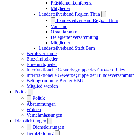
Präsidentenkonferenz
Mitglieder
Landesteilverband Region Thun
Landesteilverband Region Thun
Vorstand
Organigramm
Delegiertenversammlung
Mitglieder
Landesteilverband Stadt Bern
Berufsverbände
Einzelmitglieder
Ehrenmitglieder
Interfraktionelle Gewerbegruppe des Grossen Rates
Interfraktionelle Gewerbegruppe der Bundesversammlu
Beitragsordnung Berner KMU
Mitglied werden
Politik
Politik
Abstimmungen
Wahlen
Vernehmlassungen
Dienstleistungen
Dienstleistungen
Berufsbildung