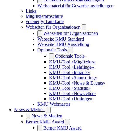
Werbematerial für Gewerbeausstellungen
Links
Mitgliederbroschüre
volenergy Tankkarte
Webseiten für Organisationen
Webseiten für Organisationen
Webseite KMU Standard
Webseite KMU Ausstellung
Optionale Tools
Optionale Tools
KMU-Tool «Mitglieder»
KMU-Tool «Lehrlinge»
KMU-Tool «Intranet»
KMU-Tool «Sponsoring»
KMU-Tool «News & Events»
KMU-Tool «Statistik»
KMU-Tool «Newsletter»
KMU-Tool «Umfrage»
KMU Webmaster
News & Medien
News & Medien
Berner KMU Award
Berner KMU Award