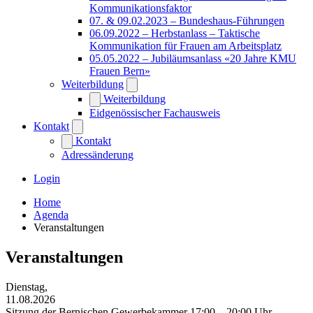
Kommunikationsfaktor
07. & 09.02.2023 – Bundeshaus-Führungen
06.09.2022 – Herbstanlass – Taktische
Kommunikation für Frauen am Arbeitsplatz
05.05.2022 – Jubiläumsanlass «20 Jahre KMU
Frauen Bern»
Weiterbildung
Weiterbildung
Eidgenössischer Fachausweis
Kontakt
Kontakt
Adressänderung
Login
Home
Agenda
Veranstaltungen
Veranstaltungen
Dienstag,
11.08.2026
Sitzung der Bernischen Gewerbekammer
17:00 – 20:00 Uhr