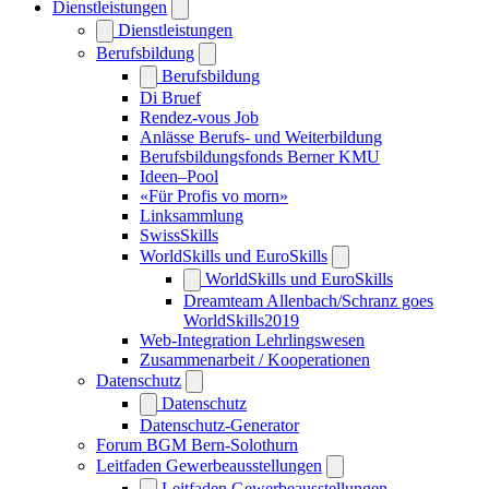
Dienstleistungen
Dienstleistungen
Berufsbildung
Berufsbildung
Di Bruef
Rendez-vous Job
Anlässe Berufs- und Weiterbildung
Berufsbildungsfonds Berner KMU
Ideen–Pool
«Für Profis vo morn»
Linksammlung
SwissSkills
WorldSkills und EuroSkills
WorldSkills und EuroSkills
Dreamteam Allenbach/Schranz goes
WorldSkills2019
Web-Integration Lehrlingswesen
Zusammenarbeit / Kooperationen
Datenschutz
Datenschutz
Datenschutz-Generator
Forum BGM Bern-Solothurn
Leitfaden Gewerbeausstellungen
Leitfaden Gewerbeausstellungen