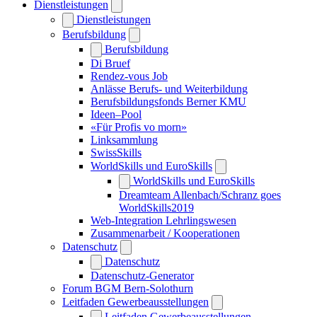
Dienstleistungen
Dienstleistungen
Berufsbildung
Berufsbildung
Di Bruef
Rendez-vous Job
Anlässe Berufs- und Weiterbildung
Berufsbildungsfonds Berner KMU
Ideen–Pool
«Für Profis vo morn»
Linksammlung
SwissSkills
WorldSkills und EuroSkills
WorldSkills und EuroSkills
Dreamteam Allenbach/Schranz goes
WorldSkills2019
Web-Integration Lehrlingswesen
Zusammenarbeit / Kooperationen
Datenschutz
Datenschutz
Datenschutz-Generator
Forum BGM Bern-Solothurn
Leitfaden Gewerbeausstellungen
Leitfaden Gewerbeausstellungen