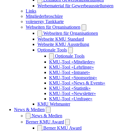
Werbematerial für Gewerbeausstellungen
Links
Mitgliederbroschüre
volenergy Tankkarte
Webseiten für Organisationen
Webseiten für Organisationen
Webseite KMU Standard
Webseite KMU Ausstellung
Optionale Tools
Optionale Tools
KMU-Tool «Mitglieder»
KMU-Tool «Lehrlinge»
KMU-Tool «Intranet»
KMU-Tool «Sponsoring»
KMU-Tool «News & Events»
KMU-Tool «Statistik»
KMU-Tool «Newsletter»
KMU-Tool «Umfrage»
KMU Webmaster
News & Medien
News & Medien
Berner KMU Award
Berner KMU Award