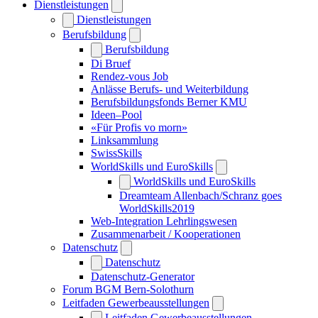
Dienstleistungen
Dienstleistungen
Berufsbildung
Berufsbildung
Di Bruef
Rendez-vous Job
Anlässe Berufs- und Weiterbildung
Berufsbildungsfonds Berner KMU
Ideen–Pool
«Für Profis vo morn»
Linksammlung
SwissSkills
WorldSkills und EuroSkills
WorldSkills und EuroSkills
Dreamteam Allenbach/Schranz goes
WorldSkills2019
Web-Integration Lehrlingswesen
Zusammenarbeit / Kooperationen
Datenschutz
Datenschutz
Datenschutz-Generator
Forum BGM Bern-Solothurn
Leitfaden Gewerbeausstellungen
Leitfaden Gewerbeausstellungen