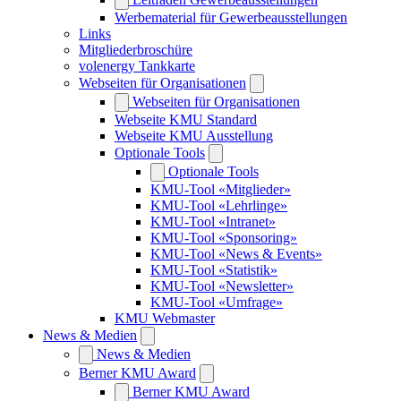
Werbematerial für Gewerbeausstellungen
Links
Mitgliederbroschüre
volenergy Tankkarte
Webseiten für Organisationen
Webseiten für Organisationen
Webseite KMU Standard
Webseite KMU Ausstellung
Optionale Tools
Optionale Tools
KMU-Tool «Mitglieder»
KMU-Tool «Lehrlinge»
KMU-Tool «Intranet»
KMU-Tool «Sponsoring»
KMU-Tool «News & Events»
KMU-Tool «Statistik»
KMU-Tool «Newsletter»
KMU-Tool «Umfrage»
KMU Webmaster
News & Medien
News & Medien
Berner KMU Award
Berner KMU Award