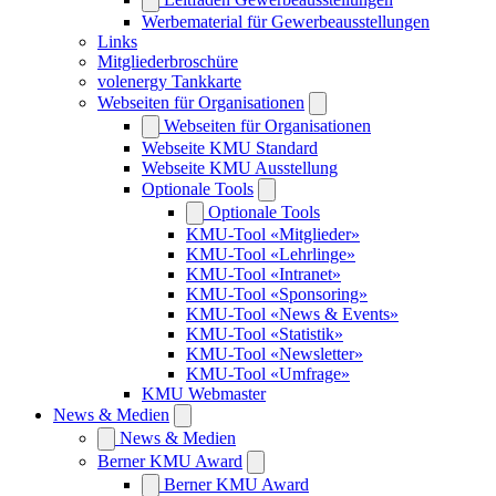
Werbematerial für Gewerbeausstellungen
Links
Mitgliederbroschüre
volenergy Tankkarte
Webseiten für Organisationen
Webseiten für Organisationen
Webseite KMU Standard
Webseite KMU Ausstellung
Optionale Tools
Optionale Tools
KMU-Tool «Mitglieder»
KMU-Tool «Lehrlinge»
KMU-Tool «Intranet»
KMU-Tool «Sponsoring»
KMU-Tool «News & Events»
KMU-Tool «Statistik»
KMU-Tool «Newsletter»
KMU-Tool «Umfrage»
KMU Webmaster
News & Medien
News & Medien
Berner KMU Award
Berner KMU Award