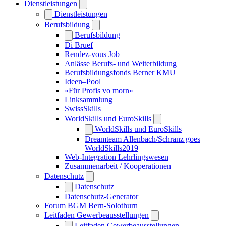
Dienstleistungen
Dienstleistungen
Berufsbildung
Berufsbildung
Di Bruef
Rendez-vous Job
Anlässe Berufs- und Weiterbildung
Berufsbildungsfonds Berner KMU
Ideen–Pool
«Für Profis vo morn»
Linksammlung
SwissSkills
WorldSkills und EuroSkills
WorldSkills und EuroSkills
Dreamteam Allenbach/Schranz goes
WorldSkills2019
Web-Integration Lehrlingswesen
Zusammenarbeit / Kooperationen
Datenschutz
Datenschutz
Datenschutz-Generator
Forum BGM Bern-Solothurn
Leitfaden Gewerbeausstellungen
Leitfaden Gewerbeausstellungen