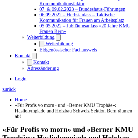
Kommunikationsfaktor
07. & 09.02.2023 – Bundeshaus-Führungen
06.09.2022 – Herbstanlass – Taktische
Kommunikation für Frauen am Arbeitsplatz
05.05.2022 – Jubiläumsanlass «20 Jahre KMU
Frauen Bern»
Weiterbildung
Weiterbildung
Eidgenössischer Fachausweis
Kontakt
Kontakt
Adressänderung
Login
zurück
Home
«Für Profis vo morn» und «Berner KMU Trophäe»:
Hasliolympiade und Holzbau Schweiz Sektion Bern räumen
ab!
«Für Profis vo morn» und «Berner KMU
Trophäe»: Hasliolympiade und Holzbau