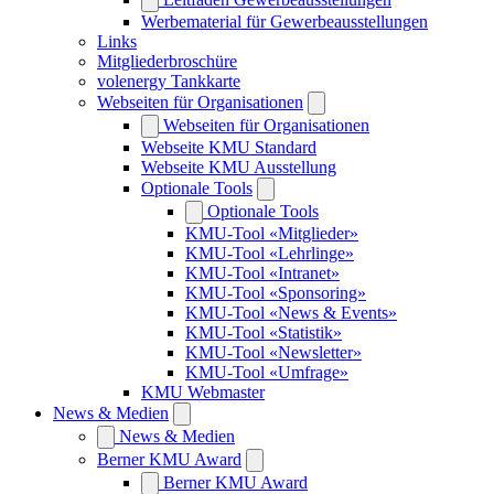
Werbematerial für Gewerbeausstellungen
Links
Mitgliederbroschüre
volenergy Tankkarte
Webseiten für Organisationen
Webseiten für Organisationen
Webseite KMU Standard
Webseite KMU Ausstellung
Optionale Tools
Optionale Tools
KMU-Tool «Mitglieder»
KMU-Tool «Lehrlinge»
KMU-Tool «Intranet»
KMU-Tool «Sponsoring»
KMU-Tool «News & Events»
KMU-Tool «Statistik»
KMU-Tool «Newsletter»
KMU-Tool «Umfrage»
KMU Webmaster
News & Medien
News & Medien
Berner KMU Award
Berner KMU Award