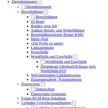
Dienstleistungen
Dienstleistungen
Berufsbildung
Berufsbildung
Di Bruef
Rendez-vous Job
Anlässe Berufs- und Weiterbildung
Berufsbildungsfonds Berner KMU
Ideen–Pool
«Für Profis vo morn»
Linksammlung
SwissSkills
WorldSkills und EuroSkills
WorldSkills und EuroSkills
Dreamteam Allenbach/Schranz goes
WorldSkills2019
Web-Integration Lehrlingswesen
Zusammenarbeit / Kooperationen
Datenschutz
Datenschutz
Datenschutz-Generator
Forum BGM Bern-Solothurn
Leitfaden Gewerbeausstellungen
Leitfaden Gewerbeausstellungen