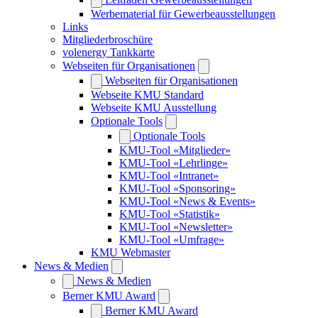
Werbematerial für Gewerbeausstellungen
Links
Mitgliederbroschüre
volenergy Tankkarte
Webseiten für Organisationen
Webseiten für Organisationen
Webseite KMU Standard
Webseite KMU Ausstellung
Optionale Tools
Optionale Tools
KMU-Tool «Mitglieder»
KMU-Tool «Lehrlinge»
KMU-Tool «Intranet»
KMU-Tool «Sponsoring»
KMU-Tool «News & Events»
KMU-Tool «Statistik»
KMU-Tool «Newsletter»
KMU-Tool «Umfrage»
KMU Webmaster
News & Medien
News & Medien
Berner KMU Award
Berner KMU Award