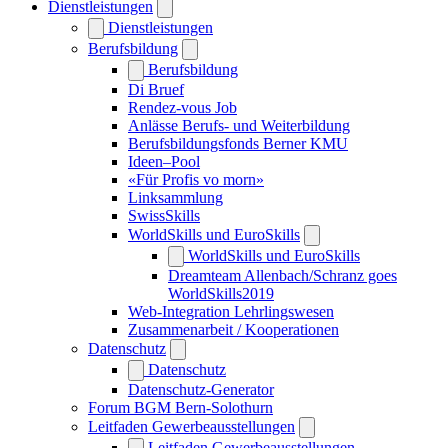
Dienstleistungen
Dienstleistungen
Berufsbildung
Berufsbildung
Di Bruef
Rendez-vous Job
Anlässe Berufs- und Weiterbildung
Berufsbildungsfonds Berner KMU
Ideen–Pool
«Für Profis vo morn»
Linksammlung
SwissSkills
WorldSkills und EuroSkills
WorldSkills und EuroSkills
Dreamteam Allenbach/Schranz goes
WorldSkills2019
Web-Integration Lehrlingswesen
Zusammenarbeit / Kooperationen
Datenschutz
Datenschutz
Datenschutz-Generator
Forum BGM Bern-Solothurn
Leitfaden Gewerbeausstellungen
Leitfaden Gewerbeausstellungen