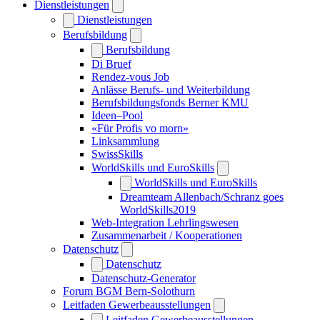
Dienstleistungen
Dienstleistungen
Berufsbildung
Berufsbildung
Di Bruef
Rendez-vous Job
Anlässe Berufs- und Weiterbildung
Berufsbildungsfonds Berner KMU
Ideen–Pool
«Für Profis vo morn»
Linksammlung
SwissSkills
WorldSkills und EuroSkills
WorldSkills und EuroSkills
Dreamteam Allenbach/Schranz goes
WorldSkills2019
Web-Integration Lehrlingswesen
Zusammenarbeit / Kooperationen
Datenschutz
Datenschutz
Datenschutz-Generator
Forum BGM Bern-Solothurn
Leitfaden Gewerbeausstellungen
Leitfaden Gewerbeausstellungen