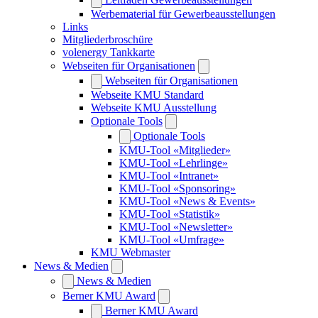
Werbematerial für Gewerbeausstellungen
Links
Mitgliederbroschüre
volenergy Tankkarte
Webseiten für Organisationen
Webseiten für Organisationen
Webseite KMU Standard
Webseite KMU Ausstellung
Optionale Tools
Optionale Tools
KMU-Tool «Mitglieder»
KMU-Tool «Lehrlinge»
KMU-Tool «Intranet»
KMU-Tool «Sponsoring»
KMU-Tool «News & Events»
KMU-Tool «Statistik»
KMU-Tool «Newsletter»
KMU-Tool «Umfrage»
KMU Webmaster
News & Medien
News & Medien
Berner KMU Award
Berner KMU Award